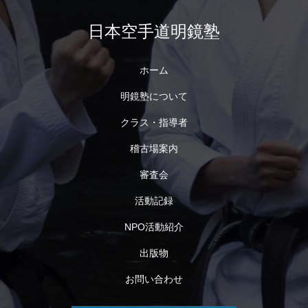
日本空手道明鏡塾
ホーム
明鏡塾について
クラス・指導者
稽古場案内
審査会
活動記録
NPO活動紹介
出版物
お問い合わせ